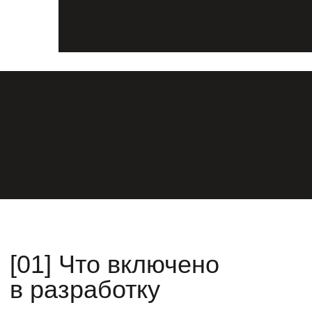
Провожу интервью с
Придумываю концепцию,
клиентом, анализирую
рисую дизайн в фигме или
информацию, глубоко
сразу собираю сайт в
погружаюсь в тему
Тильде
3
4
Этап разработки
Заполнение сайта!
Верстаю на Тильде,
Сдаю сайты в заполненном
работаю с кодом
виде без "рыбы" и
и анимацией
временных текстов
5
6
Мобильная
Сопровождение
адаптация
и поддержка
Настраиваю сайт под
Помогаю клиенту работать
все разрешения и
с сайтом. Вы можете
мобильные устройства
обратиться ко мне через
несколько лет после сдачи
сайта - консультация
бесплатная