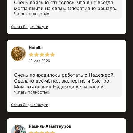
Очень лояльно отнеслась, что я не всегда
могла выйти на связь. Оперативно решала
вопросы, обновила нам сайт. Заключила
Читать полностью
договор. Все сама сделала, предоставила.
Спасибо!
Отзыв Яндекс Услуги
Natalia
12 мая 2026
Очень понравилось работать с Надеждой.
Сделано всё чётко, экспертно и быстро.
Мои пожелания Надежда услышала и
воплотила на сайте лучшим образом.
Читать полностью
Отзыв Яндекс Услуги
Рамиль Хаматнуров