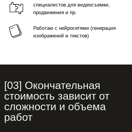
подключение платежной системы, сервисы доставки.
[04] Надежность
В процесс
До
Составляю
Учитываю ваши
индивидуальное ТЗ,
пожелания и вношу
подбираю
доработки, довожу
референсы
проект до 100%
После
готовности
Поддерживаю сайт,
дополняю контент,
консультирую в
течение года