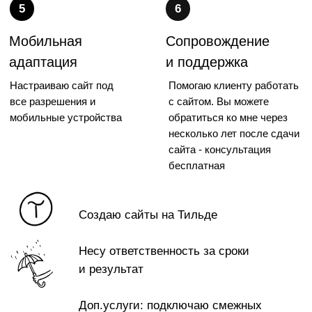
от 60
от 10 дней
т.р.
Для рекламы и продажи товара, услуги, события или
для эксперта в какой-либо области.
Адаптив.
МНОГОСТРАНИЧНЫЙ САЙТ
от 75
от 16 дней
т.р.
Информационный или имиджевый сайт компании. Более
сложная структура (до 10 страниц) формы связи, удобная
навигация. Адаптив.
ИНТЕРНЕТ-МАГАЗИН
от 65
от 20 дней
т.р.
Многостраничный сайт с корзиной для продажи товаров.
Фильтры внутри каталога, удобная карточка товара,