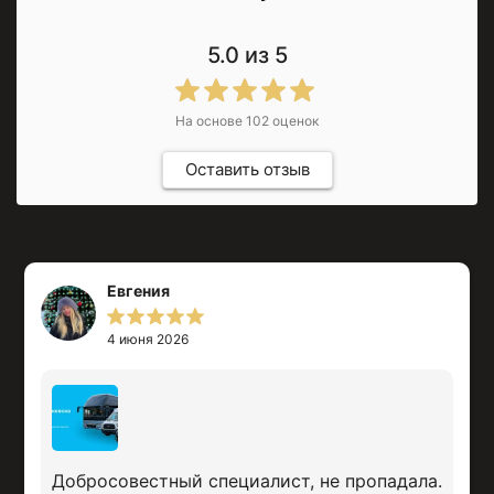
5.0
из 5
На основе
102
оценок
Оставить отзыв
[05] Контакты
Выберите удобный
способ связи
Евгения
Написать в
WhatsApp
или
Telegram
+7 922 113 55
4 июня 2026
00
С клиентами из
Екатеринбурга могу
встретиться лично.
Самозанятая. Работаю по договору,
Добросовестный специалист, не пропадала.
предоставляю закрывающие документы