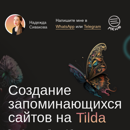
Напишите мне в
Надежда
WhatsApp
или
Telegram
Сивакова
Создание
запоминающихся
сайтов на
Tilda
Разрабатываю сайты любой сложности c ярким
дизайном и высокой результативностью -
создаю новые миры вместе с вами!