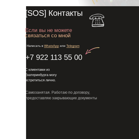
[SOS] Контакты
Если вы не можете
связаться со мной
Написать в
WhatsApp
или
Telegram
+7 922 113 55 00
Сайты
Лендинги
Магазины
С клиентами из
Екатеринбурга могу
встретиться лично.
Самозанятая. Работаю по договору,
предоставляю закрывающие документы
[01] Что включено
в разработку
1
2
Интервью с вами
Концепция и дизайн