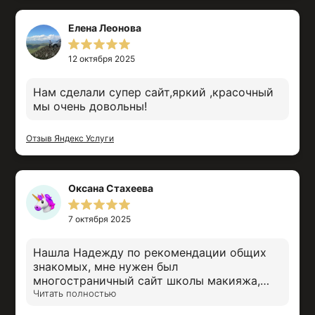
будущем. Рекомендую её как опытного
специалиста по разработке сайтов.
Елена Леонова
12 октября 2025
Нам сделали супер сайт,яркий ,красочный
мы очень довольны!
Отзыв Яндекс Услуги
Оксана Стахеева
7 октября 2025
Нашла Надежду по рекомендации общих
знакомых, мне нужен был
многостраничный сайт школы макияжа,
единственное волнение было что не
Читать полностью
получится стильно, современно, поэтому