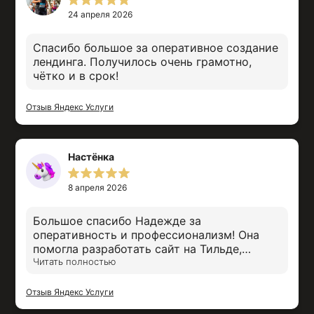
24 апреля 2026
Спасибо большое за оперативное создание
лендинга. Получилось очень грамотно,
чётко и в срок!
Отзыв Яндекс Услуги
Настёнка
8 апреля 2026
Большое спасибо Надежде за
оперативность и профессионализм! Она
помогла разработать сайт на Тильде,
всегда была на связи, подсказывала
Читать полностью
интересные идеи и выполнила всё в срок.
Также посоветовала, какие модули
Отзыв Яндекс Услуги
бронирования можно рассмотреть в