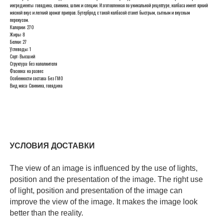
ингредиенты: говядина, свинина, шпик и специи. Изготовленная по уникальной рецептуре, колбаса имеет яркий
мясной вкус и легкий аромат приправ. Бутерброд с такой колбасой станет быстрым, сытным и вкусным
перекусом.
Калории: 270
Жиры: 8
Белки: 27
Углеводы: 1
Сорт: Высший
Структура: без наполнителя
Фасовка: на развес
Особенности состава: Без ГМО
Вид мяса: Свинина, говядина
УСЛОВИЯ ДОСТАВКИ
The view of an image is influenced by the use of lights,
position and the presentation of the image. The right use
of light, position and presentation of the image can
improve the view of the image. It makes the image look
better than the reality.