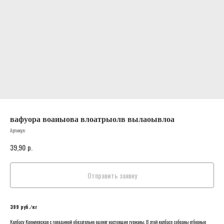
вафуора воаиыова влоатрыолв вылаоывлоа
Артикул:
39,90
р.
Отправить заявку
399 руб./кг
Колбасу Кремлевская с говядиной обязательно оценят настоящие гурманы. В этой колбасе собраны отборные