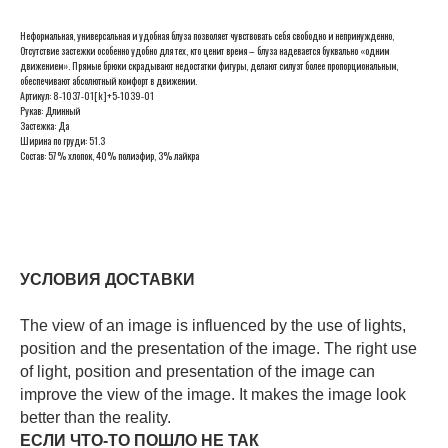
Неформальная, универсальная и удобная блуза позволяет чувствовать себя свободно и непринужденно,
Отсутствие застежки особенно удобно для тех, кто ценит время – блуза надевается буквально «одним
движением». Прямые брюки скрадывают недостатки фигуры, делают силуэт более пропорциональным,
обеспечивают абсолютный комфорт в движении.
Артикул: 8-1037-01[k]+5-1039-01
Рукав: Длинный
Застежка: Да
Ширина по груди: 51.3
Состав: 57% хлопок, 40% полиэфир, 3% лайкра
УСЛОВИЯ ДОСТАВКИ
The view of an image is influenced by the use of lights,
position and the presentation of the image. The right use
of light, position and presentation of the image can
improve the view of the image. It makes the image look
better than the reality.
ЕСЛИ ЧТО-ТО ПОШЛО НЕ ТАК