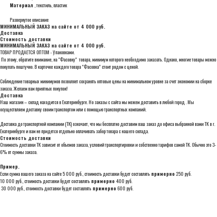
Материал
, текстиль, пластик
Развернутое описание
МИНИМАЛЬНЫЙ ЗАКАЗ на сайте от 4 000 руб.
Доставка
Стоимость доставки
МИНИМАЛЬНЫЙ ЗАКАЗ на сайте от 4 000 руб.
ТОВАР ПРОДАЕТСЯ ОПТОМ - Упаковками.
По этому, обратите внимание, на "Фасовку" товара, минимум которого необходимо заказать. Однако, многие товары можно
покупать поштучно. В карточке каждого товара "Фасовка" стоит рядом с ценой.
Соблюдение товарных минимумов позволяет сохранять оптовые цены на минимальном уровне за счет экономии на сборке
заказа. Желаем вам приятных покупок!
Доставка
Наш магазин – склад находится в Екатеринбурге. Но заказы с сайта мы можем доставить в любой город . Мы
осуществляем доставку своим транспортом или с помощью транспортных компаний.
Доставка до транспортной компании (ТК) означает, что мы бесплатно доставим ваш заказ до офиса выбранной вами ТК в г.
Екатеринбурге и вам не придется отдельно оплачивать забор товара с нашего склада.
Стоимость доставки
Стоимость доставки ТК зависит от объемов заказа, условий транспортировки и собственно тарифов самой ТК. Обычно это 3-
6% от суммы заказа.
Пример.
Если сумма вашего заказа на сайте 5 000 руб., стоимость доставки будет составлять
примерно
250 руб.
10 000 руб., стоимость доставки будет составлять
примерно
400 руб.
30 000 руб., стоимость доставки будет составлять
примерно
600 руб.